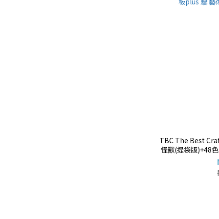
TBC The Best 
怪獸(提袋版)+48
plus 贈