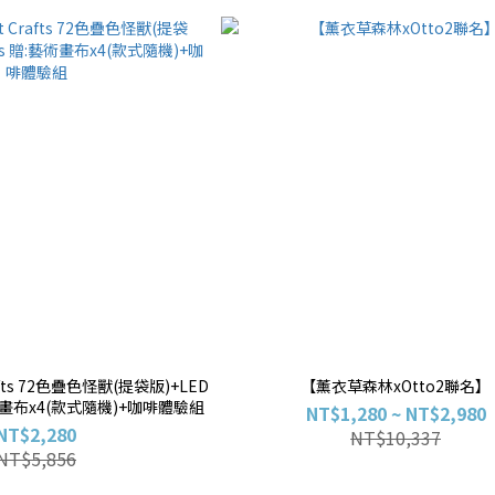
rafts 72色疊色怪獸(提袋版)+LED
【薰衣草森林xOtto2聯名】
藝術畫布x4(款式隨機)+咖啡體驗組
NT$1,280 ~ NT$2,980
NT$2,280
NT$10,337
NT$5,856