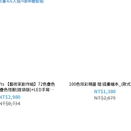
Crafts 【藝術家創作組】72色疊色
100色炫彩精靈 贈:插畫繪本_(款式
色疊色怪獸(提袋版)+LED手寫板
NT$1,380
:藝術畫布6入組+咖啡體驗組
NT$2,980
NT$2,679
NT$8,734