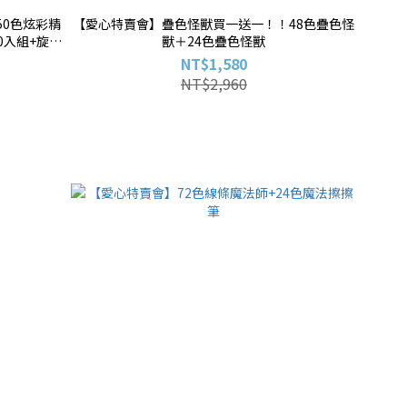
50色炫彩精
【愛心特賣會】疊色怪獸買一送一！！48色疊色怪
0入組+旋轉
獸＋24色疊色怪獸
象行旅箱(款
NT$1,580
NT$2,960