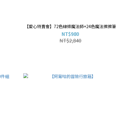
【愛心特賣會】72色線條魔法師+24色魔法擦擦筆
NT$980
NT$2,840