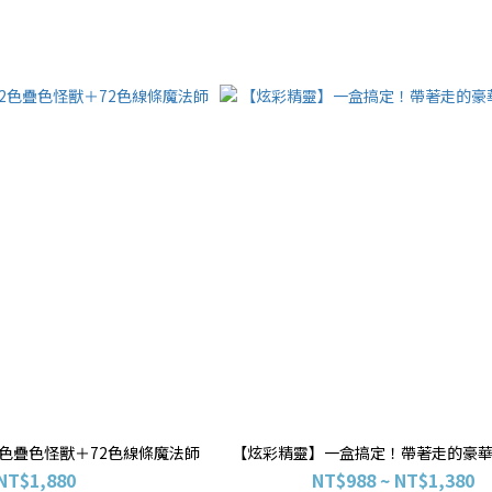
2色疊色怪獸＋72色線條魔法師
【炫彩精靈】一盒搞定！帶著走的豪
NT$1,880
NT$988 ~ NT$1,380