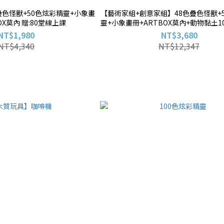
疊色怪獸+50色炫彩精靈+小象畫
【藝術家組+創意家組】48色疊色怪獸+
OX莫內 贈:80堂線上課
靈+小象畫冊+ARTBOX莫內+動物黏土1
台+ARTBOX羅浮宮 贈:80堂線上課+小
NT$1,980
NT$3,680
式隨機)+藝術畫布(款式隨機)
NT$4,340
NT$12,347