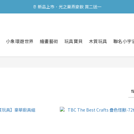
公益特賣助兒童｜精選商品買一送一 ⭐
🥛 新品上市．光之巢燕麥飲 買二送一
公益特賣助兒童｜精選商品買一送一 ⭐
小象環遊世界
繪畫藝術
玩具寶貝
木質玩具
聯名小宇