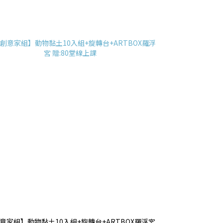
意家組】動物黏土10入組+旋轉台+ARTBOX羅浮宮