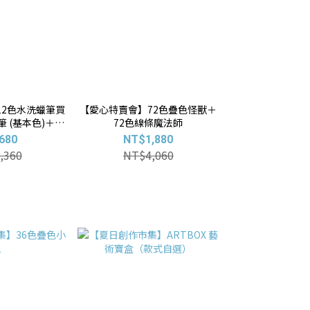
12色水洗蠟筆買
【愛心特賣會】72色疊色怪獸＋
 (基本色)＋水
72色線條魔法師
馬卡龍色)
680
NT$1,880
,360
NT$4,060