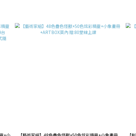
靈+小
【藝術家組】48色疊色怪獸+50色炫彩精靈+小象畫冊
【創