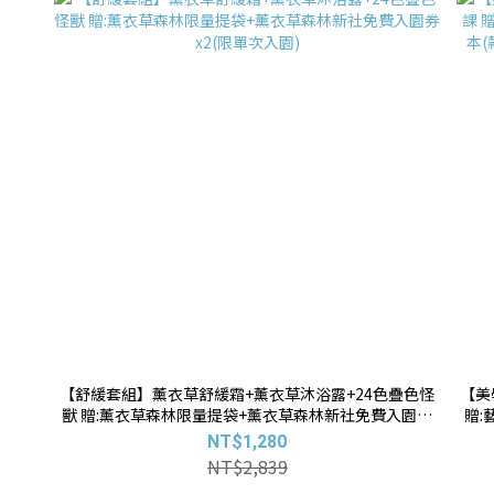
【舒緩套組】薰衣草舒緩霜+薰衣草沐浴露+24色疊色怪
【美
獸 贈:薰衣草森林限量提袋+薰衣草森林新社免費入園券
贈:
x2(限單次入園)
(款
NT$1,280
NT$2,839