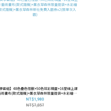
學套組】48色疊色怪獸+50色炫彩精靈+16堂線上課
藝術畫布(款式隨機)+薰衣草森林限量提袋+水彩繪本
式隨機)+薰衣草森林新社免費入園券x2(限單次入園)
NT$1,980
NT$7,857