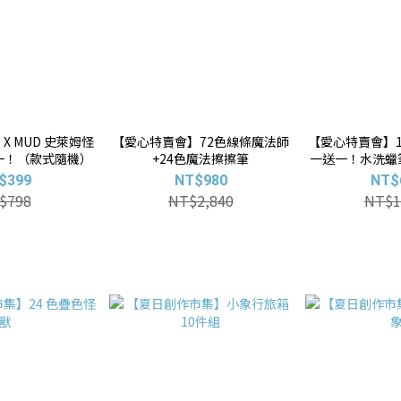
 MUD 史萊姆怪
【愛心特賣會】72色線條魔法師
【愛心特賣會】
一！（款式隨機）
+24色魔法擦擦筆
一送一！水洗蠟筆
洗蠟筆 (
$399
NT$980
NT$
$798
NT$2,840
NT$1