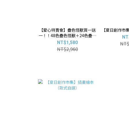
【愛心特賣會】疊色怪獸買一送
【夏日創作市集
一！！48色疊色怪獸＋24色疊色
NT
怪獸
NT$1,580
NT$
NT$2,960