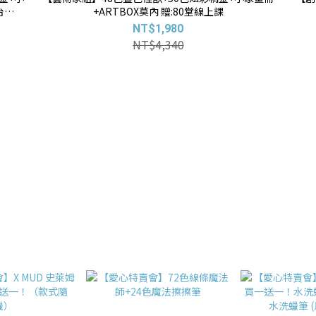
台
+ARTBOX莫內 贈:80堂線上課
式隨
NT$1,980
NT$4,340