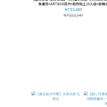
象畫冊+ARTBOX莫內+動物黏土10入組+旋轉
+ARTBOX羅浮宮 贈:80堂線上課+小象行旅箱(款
NT$3,680
機)+藝術畫布(款式隨機)
NT$12,347