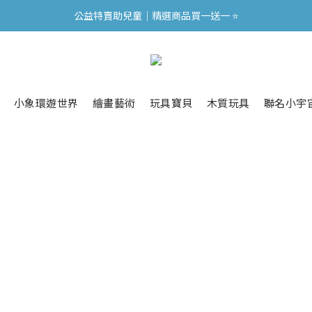
公益特賣助兒童｜精選商品買一送一 ⭐
公益特賣助兒童｜精選商品買一送一 ⭐
全館滿千免運 🔥 滿 3000 送小象迷你電風扇 ❄️
🥛 新品上市．光之巢燕麥飲 買二送一
公益特賣助兒童｜精選商品買一送一 ⭐
小象環遊世界
繪畫藝術
玩具寶貝
木質玩具
聯名小宇