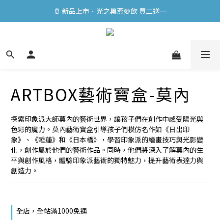
公益特賣助兒童｜精選商品買一送一 ⭐
🥛 新品上市．光之巢燕麥飲 買二送一
公益特賣助兒童｜精選商品買一送一 ⭐
ARTBOX藝術寶盒-莫內
探索印象派大師莫內的藝術世界，讓孩子們在創作中感受陽光與
色彩的魔力。莫內藝術寶盒引導孩子們模仿名作如《日出印
象》、《睡蓮》和《日本橋》，學習印象派的繪畫技巧與光影變
化，創作屬於他們的藝術作品。同時，他們將深入了解莫內的生
平與創作風格，體驗印象派藝術的獨特魅力，提升藝術表達力與
創造力。
全店，全站滿1000免運